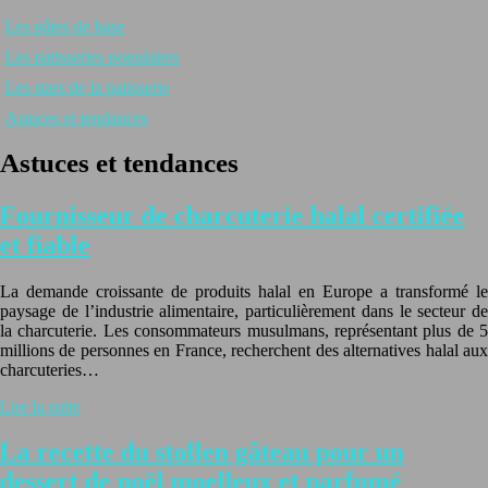
Les pâtes de base
Les patisseries populaires
Les stars de la patisserie
Astuces et tendances
Astuces et tendances
Fournisseur de charcuterie halal certifiée
et fiable
La demande croissante de produits halal en Europe a transformé le
paysage de l’industrie alimentaire, particulièrement dans le secteur de
la charcuterie. Les consommateurs musulmans, représentant plus de 5
millions de personnes en France, recherchent des alternatives halal aux
charcuteries…
Lire la suite
La recette du stollen gâteau pour un
dessert de noël moelleux et parfumé