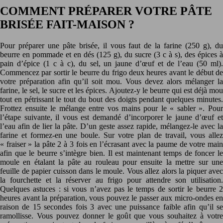
COMMENT PRÉPARER VOTRE PÂTE
BRISÉE FAIT-MAISON ?
Pour préparer une pâte brisée, il vous faut de la farine (250 g), du
beurre en pommade et en dés (125 g), du sucre (3 c à s), des épices à
pain d’épice (1 c à c), du sel, un jaune d’œuf et de l’eau (50 ml).
Commencez par sortir le beurre du frigo deux heures avant le début de
votre préparation afin qu’il soit mou. Vous devez alors mélanger la
farine, le sel, le sucre et les épices. Ajoutez-y le beurre qui est déjà mou
tout en pétrissant le tout du bout des doigts pendant quelques minutes.
Frottez ensuite le mélange entre vos mains pour le « sabler ». Pour
l’étape suivante, il vous est demandé d’incorporer le jaune d’œuf et
l’eau afin de lier la pâte. D’un geste assez rapide, mélangez-le avec la
farine et formez-en une boule. Sur votre plan de travail, vous allez
« fraiser » la pâte 2 à 3 fois en l’écrasant avec la paume de votre main
afin que le beurre s’intègre bien. Il est maintenant temps de foncer le
moule en étalant la pâte au rouleau pour ensuite la mettre sur une
feuille de papier cuisson dans le moule. Vous allez alors la piquer avec
la fourchette et la réserver au frigo pour attendre son utilisation.
Quelques astuces : si vous n’avez pas le temps de sortir le beurre 2
heures avant la préparation, vous pouvez le passer aux micro-ondes en
raison de 15 secondes fois 3 avec une puissance faible afin qu’il se
ramollisse. Vous pouvez donner le goût que vous souhaitez à votre