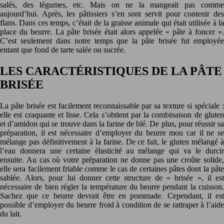
salés, des légumes, etc. Mais on ne la mangeait pas comme
aujourd’hui. Après, les pâtissiers s’en sont servit pour contenir des
flans. Dans ces temps, c’était de la graisse animale qui était utilisée à la
place du beurre. La pâte brisée était alors appelée « pâte à foncer ».
C’est seulement dans notre temps que la pâte brisée fut employée
entant que fond de tarte salée ou sucrée.
LES CARACTÉRISTIQUES DE LA PÂTE
BRISÉE
La pâte brisée est facilement reconnaissable par sa texture si spéciale :
elle est craquante et lisse. Cela s’obtient par la combinaison de gluten
et d’amidon qui se trouve dans la farine de blé. De plus, pour réussir sa
préparation, il est nécessaire d’employer du beurre mou car il ne se
mélange pas définitivement à la farine. De ce fait, le gluten mélangé à
l’eau donnera une certaine élasticité au mélange qui va le durcir
ensuite. Au cas où votre préparation ne donne pas une croûte solide,
elle sera facilement friable comme le cas de certaines pâtes dont la pâte
sablée. Alors, pour lui donner cette structure de « brisée », il est
nécessaire de bien régler la température du beurre pendant la cuisson.
Sachez que ce beurre devrait être en pommade. Cependant, il est
possible d’employer du beurre froid à condition de se rattraper à l’aide
du lait.